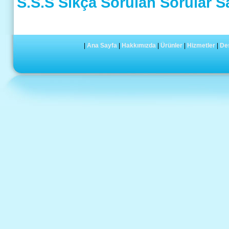
S.S.S Sıkça Sorulan Sorular S
|
Ana Sayfa
|
Hakkımızda
|
Ürünler
|
Hizmetler
|
De